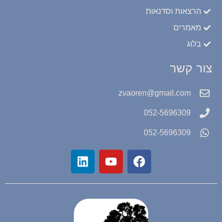
הרצאות וסדנאות
מאמרים
בלוג
צור קשר
zvaoren@gmail.com
052-5696309
052-5696309
L
Y
F
i
o
a
n
u
c
k
t
e
e
u
b
d
b
o