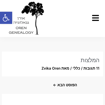
ילוג
תוכן
פתח
תפריט
המלצות
11 תגובות
/
כללי
/ מאת
Zvika Oren
הפוסט הבא
←