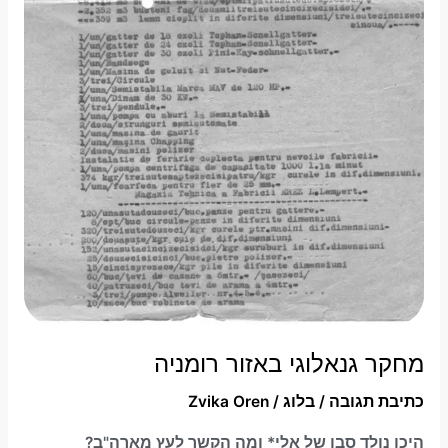
מחקר גנאלוגי באזור רומניה
כתיבת תגובה
/
בלוג
/
Zvika Oren
היכן נולד סבו של אלי* ומה הקשר לעץ מארה"ב?