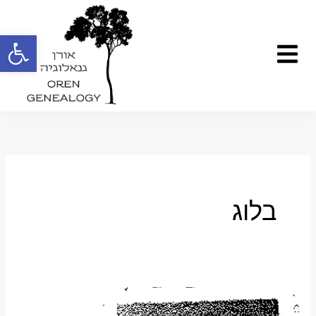
ילוג
תוכן
פתח
תפריט
בלוג
מחקר
גנאלוגי